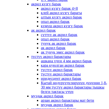
акрил күзгү барак
акрил күзгү барак 4×8
клей акрил күзгү барагы
алтын күзгү акрил барак
опал акрил барак
күмүш акрил күзгү барак
ак акрил барак
сүттүү ак акрил барак
опал акрил барак
тунук ак акрил барак
ак акрил барак
ак тунук эмес акрил барак
түстүү акрил барактары
ашкана үчүн 4 мм акрил барак
кара куюлган акрил барак
түстүү акрил барак
түстүү акрил барактары
иридесцент акрил барак
Кытай өндүрүүчүлөрүнүн дүңүнөн 1,8-
30 мм түстүү акрил барактары тышкы
белги тактасы үчүн
муздак акрил барак
арзан акрил барактары мат бети
муздак акрил барак