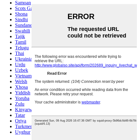
Samoan
Scots Gaelic
Shona
Sindhi
Sundanese
Swahili
Tajik
Tamil
Telugu
Thai
Ukrainian
Urdu
Uzbek
Vietnamese
Welsh
Xhosa
Yiddish
Yoruba
Zulu
Kinyarwanda
Tatar
Oriya
Turkmen
Uyghur