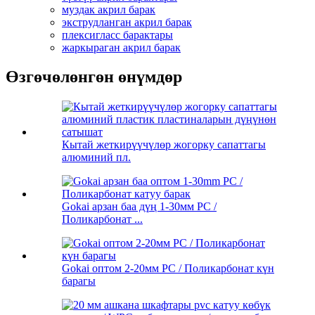
муздак акрил барак
экструдланган акрил барак
плексигласс барактары
жаркыраган акрил барак
Өзгөчөлөнгөн өнүмдөр
Кытай жеткирүүчүлөр жогорку сапаттагы
алюминий пл.
Gokai арзан баа дүң 1-30мм PC /
Поликарбонат ...
Gokai оптом 2-20мм PC / Поликарбонат күн
барагы