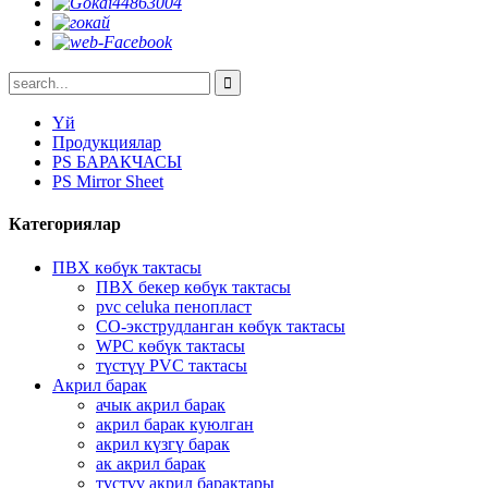
Үй
Продукциялар
PS БАРАКЧАСЫ
PS Mirror Sheet
Категориялар
ПВХ көбүк тактасы
ПВХ бекер көбүк тактасы
pvc celuka пенопласт
CO-экструдланган көбүк тактасы
WPC көбүк тактасы
түстүү PVC тактасы
Акрил барак
ачык акрил барак
акрил барак куюлган
акрил күзгү барак
ак акрил барак
түстүү акрил барактары