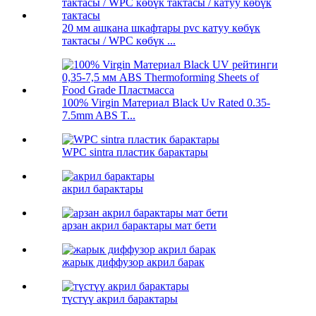
20 мм ашкана шкафтары pvc катуу көбүк
тактасы / WPC көбүк ...
100% Virgin Материал Black Uv Rated 0.35-
7.5mm ABS T...
WPC sintra пластик барактары
акрил барактары
арзан акрил барактары мат бети
жарык диффузор акрил барак
түстүү акрил барактары