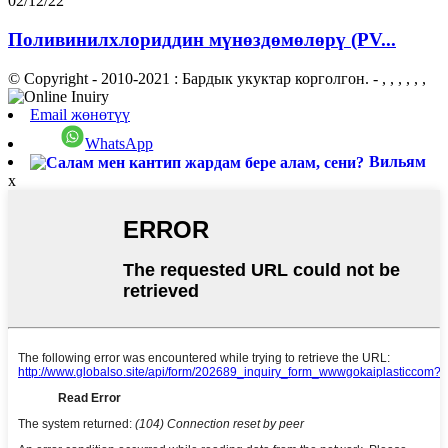
02/12/22
Поливинилхлориддин мүнөздөмөлөрү (PV...
© Copyright - 2010-2021 : Бардык укуктар корголгон.
- , , , , , ,
Email жөнөтүү
WhatsApp
Вильям
x