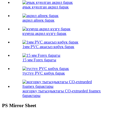
ачык куюлган акрил барак
акрил айнек барак
күмүш акрил күзгү барак
1мм PVC акысыз көбүк барак
15 мм Forex барагы
түстүү PVC көбүк барак
жогорку тыгыздыктагы CO-extrueded foamex
барактары
PS Mirror Sheet