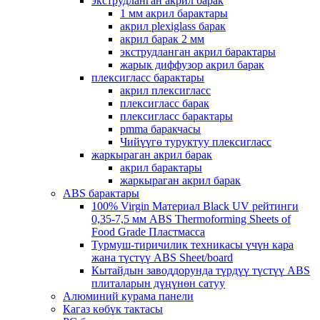
экструдланган акрил барак
1 мм акрил барактары
акрил plexiglass барак
акрил барак 2 мм
экструдланган акрил барактары
жарык диффузор акрил барак
плексигласс барактары
акрил плексигласс
плексигласс барак
плексигласс барактары
pmma баракчасы
Чийүүгө туруктуу плексигласс
жаркыраган акрил барак
акрил барактары
жаркыраган акрил барак
ABS барактары
100% Virgin Материал Black UV рейтинги
0,35-7,5 мм ABS Thermoforming Sheets of
Food Grade Пластмасса
Турмуш-тиричилик техникасы үчүн кара
жана түстүү ABS Sheet/board
Кытайдын заводдорунда түрдүү түстүү ABS
плиталарын дүңүнөн сатуу
Алюминий курама панели
Кагаз көбүк тактасы