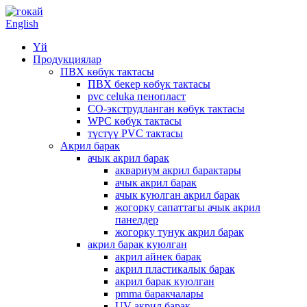
English
Үй
Продукциялар
ПВХ көбүк тактасы
ПВХ бекер көбүк тактасы
pvc celuka пенопласт
CO-экструдланган көбүк тактасы
WPC көбүк тактасы
түстүү PVC тактасы
Акрил барак
ачык акрил барак
аквариум акрил барактары
ачык акрил барак
ачык куюлган акрил барак
жогорку сапаттагы ачык акрил
панелдер
жогорку тунук акрил барак
акрил барак куюлган
акрил айнек барак
акрил пластикалык барак
акрил барак куюлган
pmma баракчалары
UV акрил барак