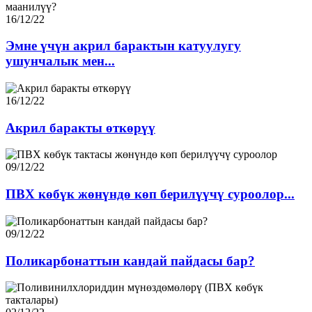
16/12/22
Эмне үчүн акрил барактын катуулугу
ушунчалык мен...
16/12/22
Акрил баракты өткөрүү
09/12/22
ПВХ көбүк жөнүндө көп берилүүчү суроолор...
09/12/22
Поликарбонаттын кандай пайдасы бар?