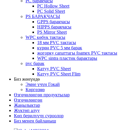
PC баракчасы
PC Hollow Sheet
PC Solid Sheet
PS БАРАКЧАСЫ
GPPS баракчасы
HIPPS баракчасы
PS Mirror Sheet
WPC көбүк тактасы
18 мм PVC тактасы
күрөң PVC 5 мм барак
жогорку сапаттагы foamex PVC тактасы
WPC sintra пластик барактары
pvc барак
Катуу PVC Sheet
Катуу PVC Sheet Flim
Биз жөнүндө
Эмне үчүн Гокай
Көргөзмө
Өзгөчөлөнгөн продуктылар
Өзгөчөлөнгөн
Жаңылыктар
Жүктөп алуу
Көп берилүүчү суроолор
Биз менен байланыш