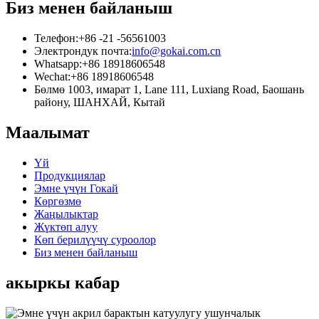
Биз менен байланыш
Телефон:
+86 -21 -56561003
Электрондук почта:
info@gokai.com.cn
Whatsapp:
+86 18918606548
Wechat:
+86 18918606548
Бөлмө 1003, имарат 1, Lane 111, Luxiang Road, Баошань
району, ШАНХАЙ, Кытай
Маалымат
Үй
Продукциялар
Эмне үчүн Гокай
Көргөзмө
Жаңылыктар
Жүктөп алуу
Көп берилүүчү суроолор
Биз менен байланыш
акыркы кабар