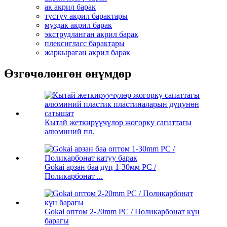
ак акрил барак
түстүү акрил барактары
муздак акрил барак
экструдланган акрил барак
плексигласс барактары
жаркыраган акрил барак
Өзгөчөлөнгөн өнүмдөр
Кытай жеткирүүчүлөр жогорку сапаттагы
алюминий пл.
Gokai арзан баа дүң 1-30мм PC /
Поликарбонат ...
Gokai оптом 2-20mm PC / Поликарбонат күн
барагы