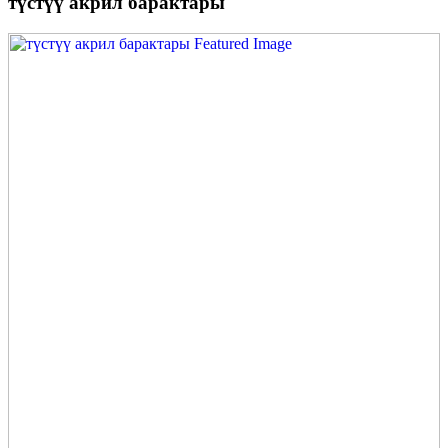
түстүү акрил барактары