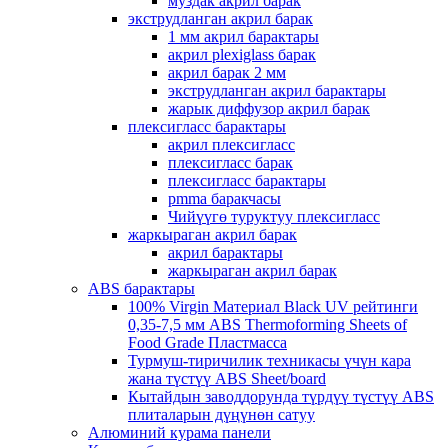
муздак акрил барак
экструдланган акрил барак
1 мм акрил барактары
акрил plexiglass барак
акрил барак 2 мм
экструдланган акрил барактары
жарык диффузор акрил барак
плексигласс барактары
акрил плексигласс
плексигласс барак
плексигласс барактары
pmma баракчасы
Чийүүгө туруктуу плексигласс
жаркыраган акрил барак
акрил барактары
жаркыраган акрил барак
ABS барактары
100% Virgin Материал Black UV рейтинги
0,35-7,5 мм ABS Thermoforming Sheets of
Food Grade Пластмасса
Турмуш-тиричилик техникасы үчүн кара
жана түстүү ABS Sheet/board
Кытайдын заводдорунда түрдүү түстүү ABS
плиталарын дүңүнөн сатуу
Алюминий курама панели