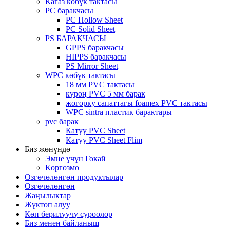
Кагаз көбүк тактасы
PC баракчасы
PC Hollow Sheet
PC Solid Sheet
PS БАРАКЧАСЫ
GPPS баракчасы
HIPPS баракчасы
PS Mirror Sheet
WPC көбүк тактасы
18 мм PVC тактасы
күрөң PVC 5 мм барак
жогорку сапаттагы foamex PVC тактасы
WPC sintra пластик барактары
pvc барак
Катуу PVC Sheet
Катуу PVC Sheet Flim
Биз жөнүндө
Эмне үчүн Гокай
Көргөзмө
Өзгөчөлөнгөн продуктылар
Өзгөчөлөнгөн
Жаңылыктар
Жүктөп алуу
Көп берилүүчү суроолор
Биз менен байланыш