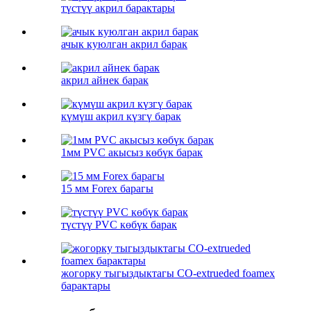
түстүү акрил барактары
ачык куюлган акрил барак
акрил айнек барак
күмүш акрил күзгү барак
1мм PVC акысыз көбүк барак
15 мм Forex барагы
түстүү PVC көбүк барак
жогорку тыгыздыктагы CO-extrueded foamex
барактары