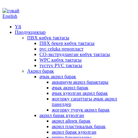
English
Үй
Продукциялар
ПВХ көбүк тактасы
ПВХ бекер көбүк тактасы
pvc celuka пенопласт
CO-экструдланган көбүк тактасы
WPC көбүк тактасы
түстүү PVC тактасы
Акрил барак
ачык акрил барак
аквариум акрил барактары
ачык акрил барак
ачык куюлган акрил барак
жогорку сапаттагы ачык акрил
панелдер
жогорку тунук акрил барак
акрил барак куюлган
акрил айнек барак
акрил пластикалык барак
акрил барак куюлган
pmma баракчалары