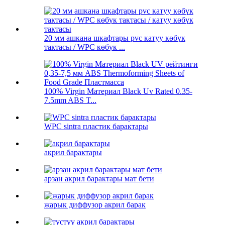
20 мм ашкана шкафтары pvc катуу көбүк
тактасы / WPC көбүк ...
100% Virgin Материал Black Uv Rated 0.35-
7.5mm ABS T...
WPC sintra пластик барактары
акрил барактары
арзан акрил барактары мат бети
жарык диффузор акрил барак