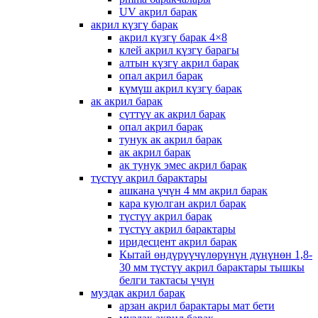
UV акрил барак
акрил күзгү барак
акрил күзгү барак 4×8
клей акрил күзгү барагы
алтын күзгү акрил барак
опал акрил барак
күмүш акрил күзгү барак
ак акрил барак
сүттүү ак акрил барак
опал акрил барак
тунук ак акрил барак
ак акрил барак
ак тунук эмес акрил барак
түстүү акрил барактары
ашкана үчүн 4 мм акрил барак
кара куюлган акрил барак
түстүү акрил барак
түстүү акрил барактары
иридесцент акрил барак
Кытай өндүрүүчүлөрүнүн дүңүнөн 1,8-
30 мм түстүү акрил барактары тышкы
белги тактасы үчүн
муздак акрил барак
арзан акрил барактары мат бети